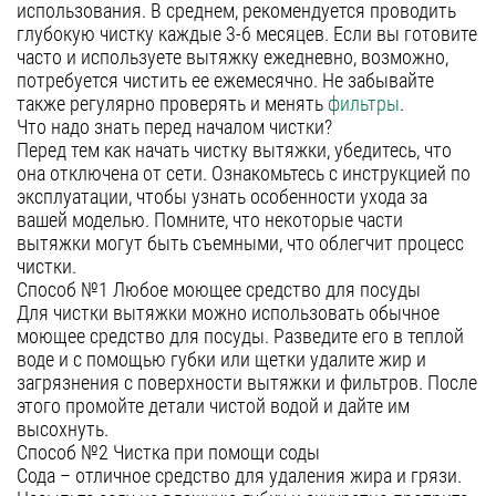
использования. В среднем, рекомендуется проводить
Уфа
глубокую чистку каждые 3-6 месяцев. Если вы готовите
часто и используете вытяжку ежедневно, возможно,
Воронеж
потребуется чистить ее ежемесячно. Не забывайте
также регулярно проверять и менять
фильтры
.
Красноярск
Что надо знать перед началом чистки?
Ростов-на-Дону
Перед тем как начать чистку вытяжки, убедитесь, что
она отключена от сети. Ознакомьтесь с инструкцией по
Омск
эксплуатации, чтобы узнать особенности ухода за
вашей моделью. Помните, что некоторые части
Пермь
вытяжки могут быть съемными, что облегчит процесс
Волгоград
чистки.
Способ №1 Любое моющее средство для посуды
Для чистки вытяжки можно использовать обычное
моющее средство для посуды. Разведите его в теплой
воде и с помощью губки или щетки удалите жир и
загрязнения с поверхности вытяжки и фильтров. После
этого промойте детали чистой водой и дайте им
высохнуть.
Способ №2 Чистка при помощи соды
Сода – отличное средство для удаления жира и грязи.