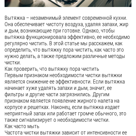
полновстраиваемые
Гарантия
т-образные
Сервис
Вытяжка – незаменимый элемент современной кухни.
козырьковые
Она обеспечивает чистоту воздуха, удаляя запахи, жир
аксессуары
и дым, возникающие при готовке. Однако, чтобы
Контакты
вытяжка функционировала эффективно, ее необходимо
регулярно чистить. В этой статье мы расскажем, как
Москва
определить, что вытяжку пора чистить, как часто это
нужно делать, а также предложим различные методы
Екатеринбург
чистки.
Как проверить, что вытяжку пора чистить
Казань
8 (800) 555-12-55
Первым признаком необходимости чистки вытяжки
пн-пт 09:00–18:00
Нижний Новгород
является снижение ее эффективности. Если вытяжка
начинает хуже удалять запахи и дым, значит, ее
Новосибирск
фильтры и другие части загрязнились. Другим
признаком является появление жирного налета на
Санкт-Петербург
корпусе и решетках. Наконец, если вытяжка издает
Челябинск
неприятный запах или работает громче обычного, это
также сигнализирует о необходимости чистки.
Краснодар
Как часто мыть
Частота чистки вытяжки зависит от интенсивности ее
Самара