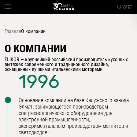
Главная
О компании
О КОМПАНИИ
Каталог
наклонные
ELIKOR — крупнейший российский производитель кухонных
Sale
вытяжек современного и традиционного дизайна,
встраиваемые
оснащенных лучшими итальянскими моторами.
1996
угловые
Где купить
настенные
Встраиваемые вытяжки
телескопические
Основание компании на базе Калужского завода
стандартные
Элмат, занимающегося производством
О компании
островные
спецтехнологического оборудования для
электронной промышленности,
классические
Покупателям
экспериментальным производством магнитов и
купольные
светодиодов.