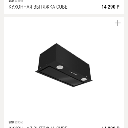
SKU
235568
КУХОННАЯ ВЫТЯЖКА CUBE
14 290 Р
SKU
229363