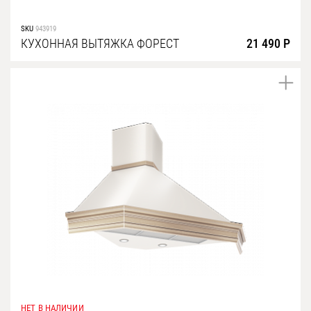
Уфа
SKU
943919
Воронеж
КУХОННАЯ ВЫТЯЖКА ФОРЕСТ
21 490 Р
Красноярск
Ростов-на-Дону
Омск
Пермь
Волгоград
НЕТ В НАЛИЧИИ