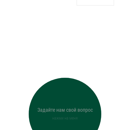
Уфа
Воронеж
Красноярск
Ростов-на-Дону
Омск
Пермь
Волгоград
Задайте нам свой вопрос
нажми на меня