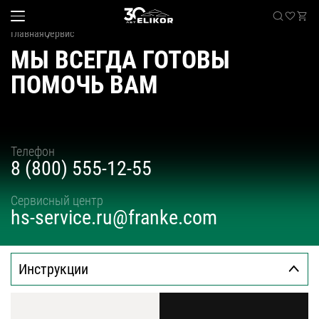
Главная
Сервис
МЫ ВСЕГДА ГОТОВЫ
ПОМОЧЬ ВАМ
Каталог
наклонные
Sale
Телефон
встраиваемые
8 (800) 555-12-55
угловые
Где купить
настенные
Сервисный центр
hs-service.ru@franke.com
Встраиваемые вытяжки
телескопические
стандартные
О компании
островные
Инструкции
классические
Покупателям
купольные