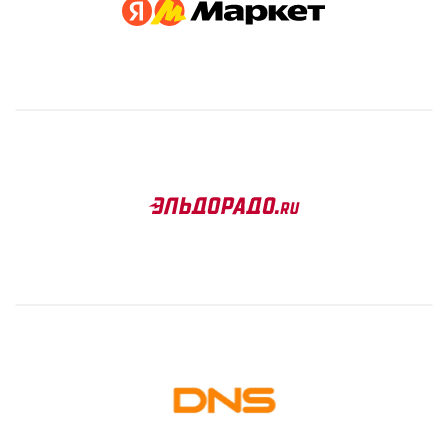
Уфа
Воронеж
Красноярск
Ростов-на-Дону
Омск
Пермь
Волгоград