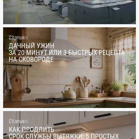
23 июня
Статья
ДАЧНЫЙ УЖИН
ЗА 20 МИНУТ ИЛИ 3 БЫСТРЫХ РЕЦЕПТА
НА СКОВОРОДЕ
23 июня
Статья
КАК ПРОДЛИТЬ
СРОК СЛУЖБЫ ВЫТЯЖКИ: 5 ПРОСТЫХ