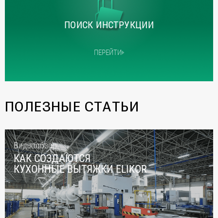
ПОИСК ИНСТРУКЦИИ
ПЕРЕЙТИ
ПОЛЕЗНЫЕ СТАТЬИ
6 ноября
Видеообзор
КАК СОЗДАЮТСЯ
КУХОННЫЕ ВЫТЯЖКИ ELIKOR