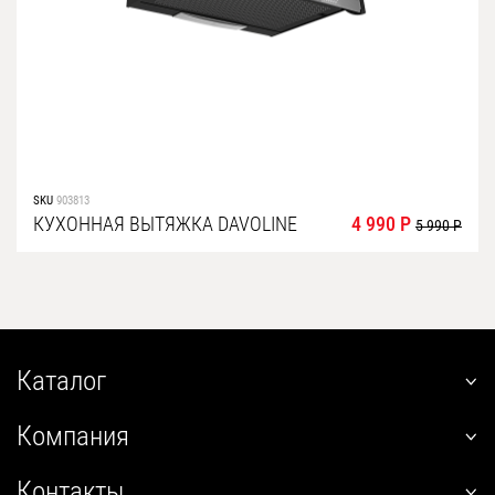
SKU
903813
КУХОННАЯ ВЫТЯЖКА DAVOLINE
4 990 Р
5 990 Р
Каталог
наклонные
Компания
встраиваемые
О нас
угловые
Контакты