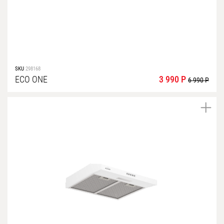
SKU
298168
ECO ONE
3 990 Р
6 990 Р