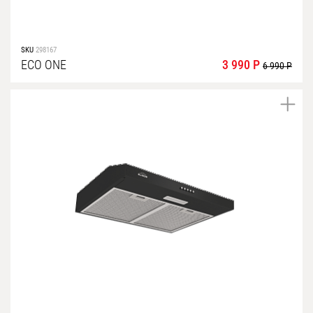
SKU
298167
ECO ONE
3 990 Р
6 990 Р