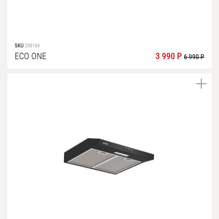
SKU
298169
ECO ONE
3 990 Р
6 990 Р