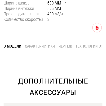
Ширина шкафа
600 ММ
Уфа
Ширина вытяжки
595 ММ
Производительность
400 м3/ч.
Воронеж
Количество скоростей
3
Красноярск
Скачать
Ростов-на-Дону
Омск
О МОДЕЛИ
ХАРАКТЕРИСТИКИ
ЧЕРТЕЖ
ТЕХНОЛОГИИ
ГА
Пермь
Волгоград
ДОПОЛНИТЕЛЬНЫЕ
АКСЕССУАРЫ