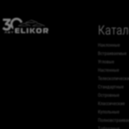
Катал
наклонные
встраиваемые
угловые
настенные
телескопическ
стандартные
островные
классические
купольные
полновстраив
т-образные