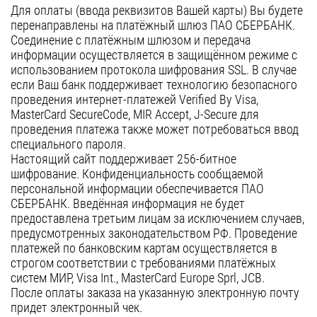
Для оплаты (ввода реквизитов Вашей карты) Вы будете
Уфа
перенаправлены на платёжный шлюз ПАО СБЕРБАНК.
Соединение с платёжным шлюзом и передача
Воронеж
информации осуществляется в защищённом режиме с
Красноярск
использованием протокола шифрования SSL. В случае
если Ваш банк поддерживает технологию безопасного
Ростов-на-Дону
проведения интернет-платежей Verified By Visa,
MasterCard SecureCode, MIR Accept, J-Secure для
Омск
проведения платежа также может потребоваться ввод
Пермь
специального пароля.
Настоящий сайт поддерживает 256-битное
Волгоград
шифрование. Конфиденциальность сообщаемой
персональной информации обеспечивается ПАО
СБЕРБАНК. Введённая информация не будет
предоставлена третьим лицам за исключением случаев,
предусмотренных законодательством РФ. Проведение
платежей по банковским картам осуществляется в
строгом соответствии с требованиями платёжных
систем МИР, Visa Int., MasterCard Europe Sprl, JCB.
После оплаты заказа на указанную электронную почту
придет электронный чек.