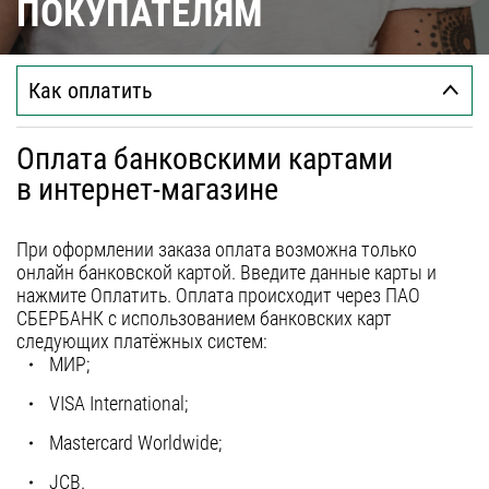
полновстраиваемые
ПОКУПАТЕЛЯМ
Гарантия
т-образные
Сервис
козырьковые
Как оплатить
аксессуары
Контакты
Оплата банковскими картами
Москва
в интернет-магазине
Екатеринбург
При оформлении заказа оплата возможна только
Казань
8 (800) 555-12-55
онлайн банковской картой. Введите данные карты и
пн-пт 09:00–18:00
Нижний Новгород
нажмите Оплатить. Оплата происходит через ПАО
СБЕРБАНК с использованием банковских карт
Новосибирск
следующих платёжных систем:
МИР;
Санкт-Петербург
Челябинск
VISA International;
Краснодар
Mastercard Worldwide;
Самара
JCB.