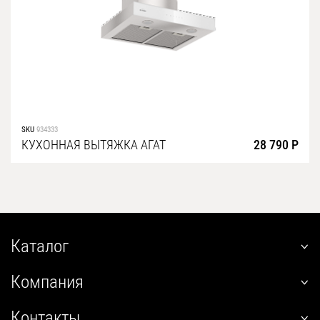
SKU
934333
КУХОННАЯ ВЫТЯЖКА АГАТ
28 790 Р
Каталог
наклонные
Компания
встраиваемые
О нас
угловые
Контакты