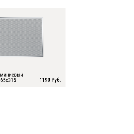
юминиевый
1190 Руб.
65х315
Подробнее