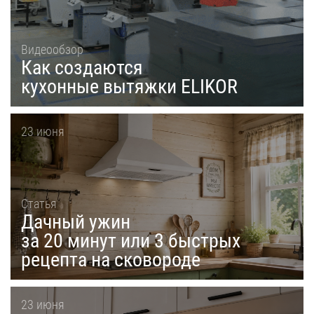
Уфа
Воронеж
Видеообзор
Как создаются
Красноярск
кухонные вытяжки ELIKOR
Ростов-на-Дону
Омск
23 июня
Пермь
Волгоград
Статья
Дачный ужин
за 20 минут или 3 быстрых
рецепта на сковороде
23 июня