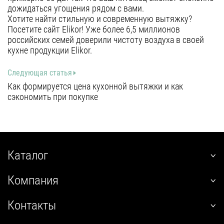
дожидаться угощения рядом с вами.
Хотите найти стильную и современную вытяжку?
Посетите сайт Elikor! Уже более 6,5 миллионов
российских семей доверили чистоту воздуха в своей
кухне продукции Elikor.
Следующая статья
Как формируется цена кухонной вытяжки и как
сэкономить при покупке
Каталог
наклонные
Компания
встраиваемые
О нас
угловые
Контакты
Покупателям
настенные
+7 (800) 555-12-55