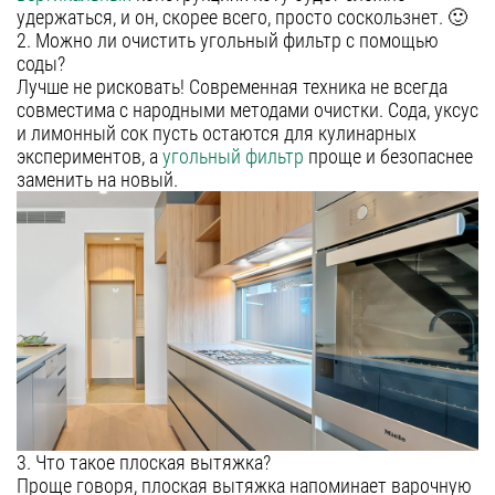
удержаться, и он, скорее всего, просто соскользнет. 🙂
Уфа
2. Можно ли очистить угольный фильтр с помощью
соды?
Воронеж
Лучше не рисковать! Современная техника не всегда
Красноярск
совместима с народными методами очистки. Сода, уксус
и лимонный сок пусть остаются для кулинарных
Ростов-на-Дону
экспериментов, а
угольный фильтр
проще и безопаснее
заменить на новый.
Омск
Пермь
Волгоград
3. Что такое плоская вытяжка?
Проще говоря, плоская вытяжка напоминает варочную