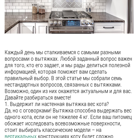
полновстраиваемые
Гарантия
т-образные
Сервис
козырьковые
аксессуары
Контакты
Москва
Каждый день мы сталкиваемся с самыми разными
вопросами о вытяжках. Любой заданный вопрос важен
Екатеринбург
для того, кто его задает, и мы рады делиться полезной
Казань
8 (800) 555-12-55
информацией, которая поможет вам сделать
пн-пт 09:00–18:00
правильный выбор. В этой статье мы собрали семь
Нижний Новгород
нестандартных вопросов, связанных с вытяжками.
Возможно, один из них окажется актуальным и для вас.
Новосибирск
Давайте разбираться вместе!
Санкт-Петербург
1. Выдержит ли настенная вытяжка вес кота?
Да, но с оговорками! Вытяжка способна выдержать вес
Челябинск
одного кота, если он не тяжелее 4 кг. Если ваш питомец
обожает исследовать всевозможные поверхности,
Краснодар
стоит выбирать классические модели – на
Самара
вертикальных
конструкциях коту будет сложно