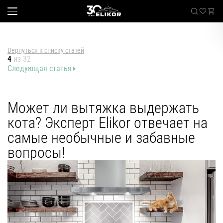
Вернуться к списку статей
4
из 32
Следующая статья
Каталог
наклонные
Sale
Может ли вытяжка выдержать
встраиваемые
кота? Эксперт Elikor отвечает на
угловые
Где купить
самые необычные и забавные
настенные
вопросы!
Встраиваемые вытяжки
телескопические
стандартные
О компании
островные
классические
Покупателям
купольные