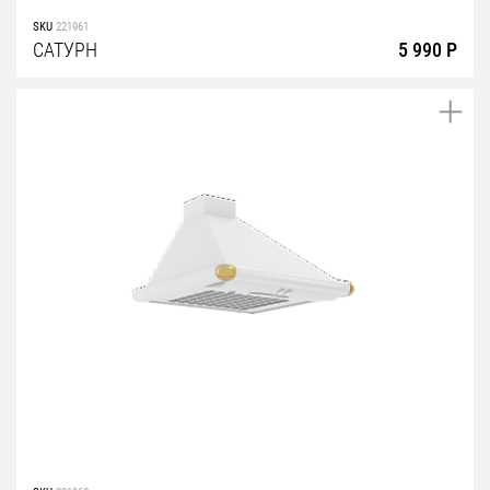
SKU
221961
САТУРН
5 990 Р