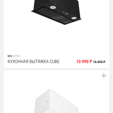
Уфа
Воронеж
Красноярск
Ростов-на-Дону
Омск
Пермь
SKU
237811
Волгоград
КУХОННАЯ ВЫТЯЖКА CUBE
10 990 Р
16 490 Р