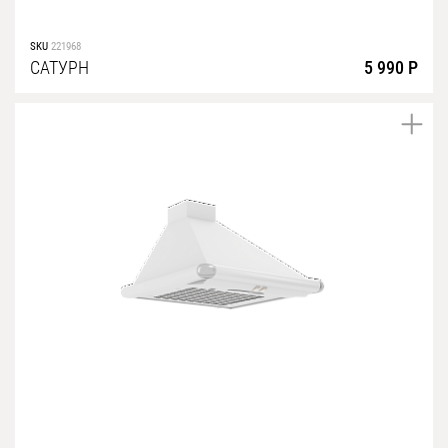
SKU
221968
САТУРН
5 990 Р