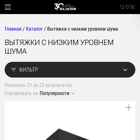
Главная
/
Каталог
/
Вытяжки с низким уровнем шума
ВЫТЯЖКИ С НИЗКИМ УРОВНЕМ
Каталог
ШУМА
наклонные
Sale
встраиваемые
ФИЛЬТР
угловые
Где купить
Показаны 21 из 22 результатов
настенные
Сортировать по
Популярности
Встраиваемые вытяжки
телескопические
стандартные
О компании
островные
классические
Покупателям
купольные