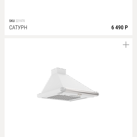
SKU
221970
САТУРН
6 490 Р