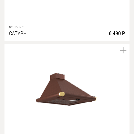
SKU
221975
САТУРН
6 490 Р