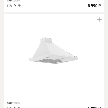
SKU
221960
САТУРН
5 990 Р
SKU
221958