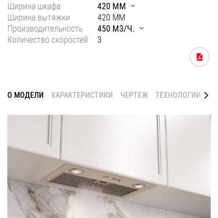
Ширина шкафа
420 ММ
Уфа
Ширина вытяжки
420 ММ
Производительность
450 М3/Ч.
Воронеж
Количество скоростей
3
Красноярск
Скачать
Ростов-на-Дону
Омск
О МОДЕЛИ
ХАРАКТЕРИСТИКИ
ЧЕРТЕЖ
ТЕХНОЛОГИИ
ГА
Пермь
Волгоград