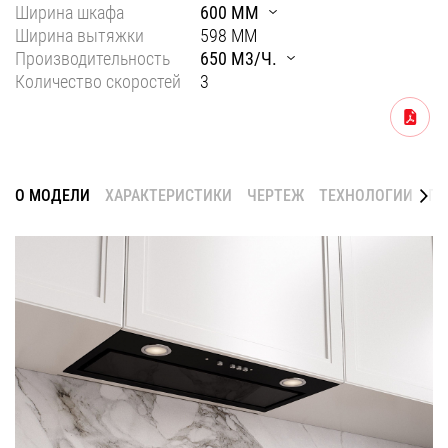
Ширина шкафа
600 ММ
Уфа
Ширина вытяжки
598 ММ
Производительность
650 М3/Ч.
Воронеж
Количество скоростей
3
Красноярск
Скачать
Ростов-на-Дону
Омск
О МОДЕЛИ
ХАРАКТЕРИСТИКИ
ЧЕРТЕЖ
ТЕХНОЛОГИИ
ГА
Пермь
Волгоград