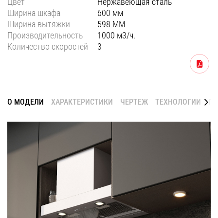
Цвет
Нержавеющая сталь
Уфа
Ширина шкафа
600 мм
Ширина вытяжки
598 ММ
Воронеж
Производительность
1000 м3/ч.
Количество скоростей
3
Красноярск
Ростов-на-Дону
Скачать
Омск
Пермь
О МОДЕЛИ
ХАРАКТЕРИСТИКИ
ЧЕРТЕЖ
ТЕХНОЛОГИИ
ГА
Волгоград