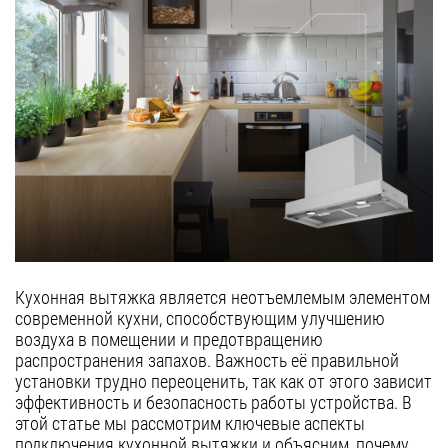
полновстраиваемые
Гарантия
т-образные
Сервис
козырьковые
аксессуары
Контакты
Москва
Екатеринбург
Казань
8 (800) 555-12-55
пн-пт 09:00–18:00
Нижний Новгород
Кухонная вытяжка является неотъемлемым элементом
Новосибирск
современной кухни, способствующим улучшению
Санкт-Петербург
воздуха в помещении и предотвращению
распространения запахов. Важность её правильной
Челябинск
установки трудно переоценить, так как от этого зависит
эффективность и безопасность работы устройства. В
Краснодар
этой статье мы рассмотрим ключевые аспекты
Самара
подключения кухонной вытяжки и объясним, почему