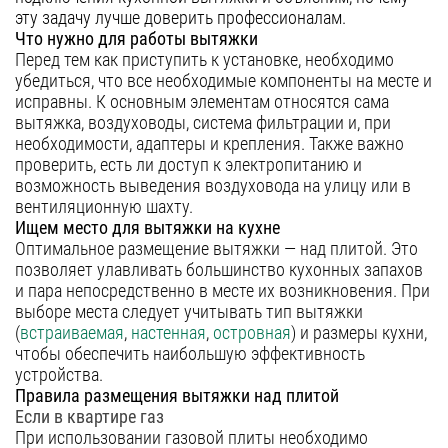
эту задачу лучше доверить профессионалам.
Уфа
Что нужно для работы вытяжки
Перед тем как приступить к установке, необходимо
Воронеж
убедиться, что все необходимые компоненты на месте и
Красноярск
исправны. К основным элементам относятся сама
вытяжка, воздуховоды, система фильтрации и, при
Ростов-на-Дону
необходимости, адаптеры и крепления. Также важно
проверить, есть ли доступ к электропитанию и
Омск
возможность выведения воздуховода на улицу или в
Пермь
вентиляционную шахту.
Ищем место для вытяжки на кухне
Волгоград
Оптимальное размещение вытяжки — над плитой. Это
позволяет улавливать большинство кухонных запахов
и пара непосредственно в месте их возникновения. При
выборе места следует учитывать тип вытяжки
(
встраиваемая
,
настенная
,
островная
) и размеры кухни,
чтобы обеспечить наибольшую эффективность
устройства.
Правила размещения вытяжки над плитой
Если в квартире газ
При использовании газовой плиты необходимо