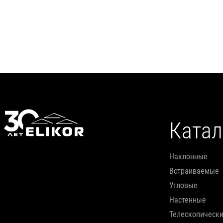
Катал
наклонные
встраиваемые
угловые
настенные
телескопическ