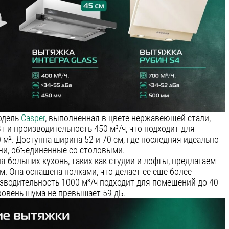
одель
Casper
, выполненная в цвете нержавеющей стали,
Вт и производительность 450 м³/ч, что подходит для
м². Доступна ширина 52 и 70 см, где последняя идеально
ни, объединенные со столовыми.
ля больших кухонь, таких как студии и лофты, предлагаем
м. Она оснащена полками, что делает ее еще более
изводительность 1000 м³/ч подходит для помещений до 40
ровень шума не превышает 59 дБ.