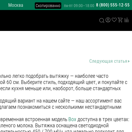
Москва
8 (800) 555-12-55
Скопированно
пн-пт 09:00–18:00
Следующая статья
ольно легко подобрать вытяжку — наиболее часто
й 60 см. Выберите стиль, подходящий цвет, и покупайте с
 если кухня меньше или, наоборот, больше стандартных
ходящий вариант на нашем сайте — наш ассортимент вас
едлагаем познакомиться с несколькими нестандартными
овременная встроенная модель
Box
доступна в трех цветах:
опленого молока. Вытяжка оснащена светодиодной
одительностью 450 / 700 м³/ч, что идеально подходит для