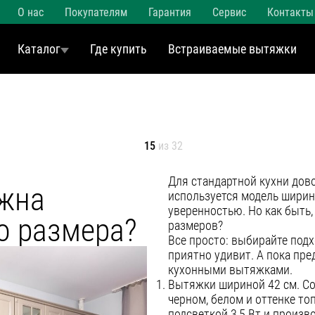
О нас
Покупателям
Гарантия
Сервис
Контакты
Каталог
Где купить
Встраиваемые вытяжки
15
из 32
Для стандартной кухни дов
ужна
используется модель ширино
уверенностью. Но как быть,
о размера?
размеров?
Все просто: выбирайте под
приятно удивит. А пока пр
кухонными вытяжками.
Вытяжки шириной 42 см. С
черном, белом и оттенке т
подсветкой 3,5 Вт и произв