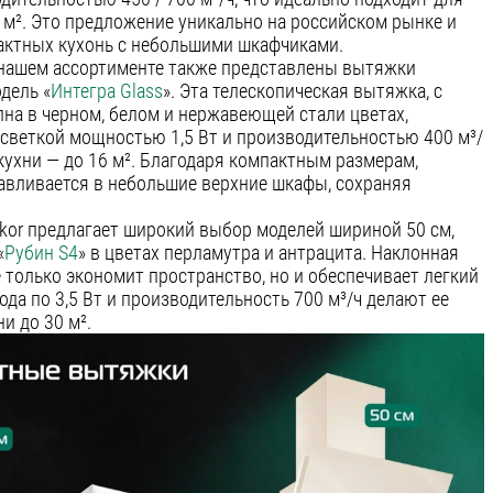
 м². Это предложение уникально на российском рынке и
актных кухонь с небольшими шкафчиками.
 нашем ассортименте также представлены вытяжки
дель «
Интегра Glass
». Эта телескопическая вытяжка, с
на в черном, белом и нержавеющей стали цветах,
светкой мощностью 1,5 Вт и производительностью 400 м³/
кухни — до 16 м². Благодаря компактным размерам,
навливается в небольшие верхние шкафы, сохраняя
likor предлагает широкий выбор моделей шириной 50 см,
«
Рубин S4
» в цветах перламутра и антрацита. Наклонная
 только экономит пространство, но и обеспечивает легкий
ода по 3,5 Вт и производительность 700 м³/ч делают ее
и до 30 м².