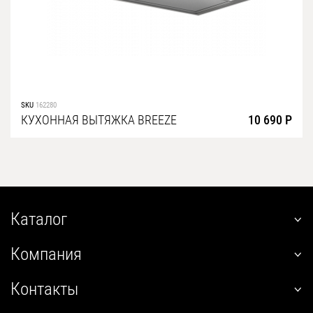
SKU
162280
КУХОННАЯ ВЫТЯЖКА BREEZE
10 690 Р
Каталог
наклонные
Компания
встраиваемые
О нас
угловые
Контакты
Покупателям
настенные
+7 (800) 555-12-55