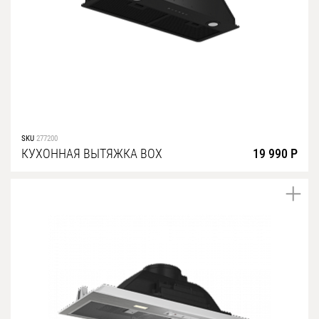
Уфа
Воронеж
Красноярск
Ростов-на-Дону
Омск
SKU
277200
Пермь
КУХОННАЯ ВЫТЯЖКА BOX
19 990 Р
Волгоград