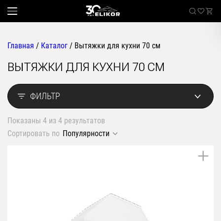
Главная
/
Каталог
/
Вытяжки для кухни 70 см
ВЫТЯЖКИ ДЛЯ КУХНИ 70 СМ
Каталог
наклонные
ФИЛЬТР
Sale
встраиваемые
Показаны 4 из 4 результатов
угловые
Где купить
Сортировать по
Популярности
настенные
Встраиваемые вытяжки
телескопические
стандартные
О компании
островные
классические
Покупателям
купольные