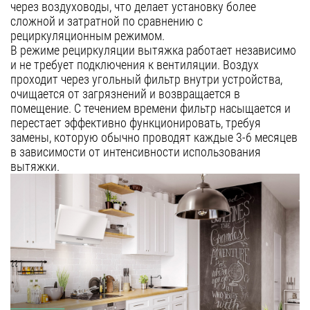
через воздуховоды, что делает установку более
Уфа
сложной и затратной по сравнению с
рециркуляционным режимом.
Воронеж
В режиме рециркуляции вытяжка работает независимо
и не требует подключения к вентиляции. Воздух
Красноярск
проходит через угольный фильтр внутри устройства,
Ростов-на-Дону
очищается от загрязнений и возвращается в
помещение. С течением времени фильтр насыщается и
Омск
перестает эффективно функционировать, требуя
замены, которую обычно проводят каждые 3-6 месяцев
Пермь
в зависимости от интенсивности использования
Волгоград
вытяжки.