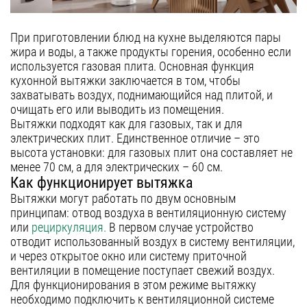
полновстраиваемые
Гарантия
т-образные
Сервис
При приготовлении блюд на кухне выделяются пары
козырьковые
жира и воды, а также продукты горения, особенно если
аксессуары
используется газовая плита. Основная функция
Контакты
кухонной вытяжки заключается в том, чтобы
захватывать воздух, поднимающийся над плитой, и
Москва
очищать его или выводить из помещения.
Вытяжки подходят как для газовых, так и для
Екатеринбург
электрических плит. Единственное отличие – это
высота установки: для газовых плит она составляет не
Казань
8 (800) 555-12-55
менее 70 см, а для электрических – 60 см.
пн-пт 09:00–18:00
Нижний Новгород
Как функционирует вытяжка
Вытяжки могут работать по двум основным
Новосибирск
принципам: отвод воздуха в вентиляционную систему
или
рециркуляция.
В первом случае устройство
Санкт-Петербург
отводит использованный воздух в систему вентиляции,
Челябинск
и через открытое окно или систему приточной
вентиляции в помещение поступает свежий воздух.
Краснодар
Для функционирования в этом режиме вытяжку
необходимо подключить к вентиляционной системе
Самара