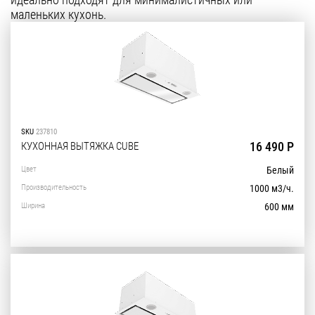
маленьких кухонь.
Уфа
Воронеж
Красноярск
Ростов-на-Дону
Омск
SKU
237810
Пермь
16 490 Р
КУХОННАЯ ВЫТЯЖКА CUBE
Волгоград
Цвет
Белый
Производительность
1000 м3/ч.
Ширина
600 мм