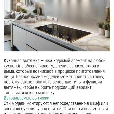
полновстраиваемые
Гарантия
т-образные
Сервис
козырьковые
аксессуары
Контакты
Москва
Екатеринбург
Казань
8 (800) 555-12-55
Кухонная вытяжка — необходимый элемент на любой
пн-пт 09:00–18:00
кухне. Она обеспечивает удаление запахов, жира и
Нижний Новгород
дыма, которые возникают в процессе приготовления
Новосибирск
пищи. Разнообразие моделей может сбивать с толку,
поэтому важно понимать основные типы и функции
Санкт-Петербург
вытяжек, чтобы выбрать подходящий вариант.
Типы вытяжек по монтажу
Челябинск
Встраиваемые вытяжки
Краснодар
Эти модели монтируются непосредственно в шкаф или
специальную нишу над плитой. Они почти незаметны и
Самара
идеально подходят для минималистичных или