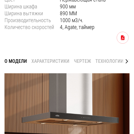
Ширина шкафа
900 мм
Уфа
Ширина вытяжки
890 ММ
Воронеж
Производительность
1000 м3/ч.
Количество скоростей
4, Agate, таймер
Красноярск
Скачать
Ростов-на-Дону
Омск
Пермь
О МОДЕЛИ
ХАРАКТЕРИСТИКИ
ЧЕРТЕЖ
ТЕХНОЛОГИИ
ГА
Волгоград