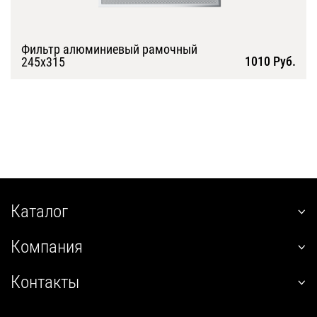
Фильтр алюминиевый рамочный
1010 Руб.
245х315
Подробнее
Каталог
наклонные
Компания
встраиваемые
О нас
угловые
Контакты
Покупателям
настенные
+7 (800) 555-12-55
Гарантия
телескопические