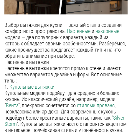
полновстраиваемые
Гарантия
т-образные
Сервис
козырьковые
Выбор вытяжки для кухни — важный этап в создании
аксессуары
Контакты
комфортного пространства.
Настенные
и
наклонные
модели — два популярных варианта, каждый из
которых обладает своими особенностями. Разберёмся,
Москва
какие преимущества предлагает каждый тип и на что
обратить внимание при выборе.
Екатеринбург
Настенные вытяжки
Казань
Настенные вытяжки крепятся прямо к стене и имеют
8 (800) 555-12-55
множество вариантов дизайна и форм. Вот основные
пн-пт 09:00–18:00
Нижний Новгород
типы:
1.
Купольные вытяжки
Новосибирск
Купольные модели подойдут для средних и больших
Санкт-Петербург
кухонь. Их классический дизайн, например, модели
"
Вента
", прекрасно сочетается со
стилями прованс
,
Челябинск
неоклассика или ар-деко. Для современных кухонь
подойдут более креативные варианты, такие как "
Silver
Краснодар
Storm
". Купольные вытяжки часто становятся акцентом
Самара
в интерьере, подчёркивая стиль и утончённость кухни.