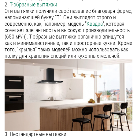
2.
Т-образные вытяжки
Уфа
Эти вытяжки получили своё название благодаря форме,
напоминающей букву "Т". Они выглядят строго и
Воронеж
современно, как, например, модель "
Квадра
", которая
Красноярск
сочетает элегантность и высокую производительность
(650 м³/ч). Т-образные вытяжки органично впишутся
Ростов-на-Дону
как в минималистичные, так и просторные кухни. Кроме
того, "крылья" таких моделей можно использовать как
Омск
полку для хранения специй или кухонных мелочей.
Пермь
Волгоград
3. Нестандартные вытяжки