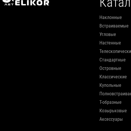
Катал
наклонные
встраиваемые
угловые
настенные
телескопическ
стандартные
островные
классические
купольные
полновстраив
т-образные
козырьковые
аксессуары