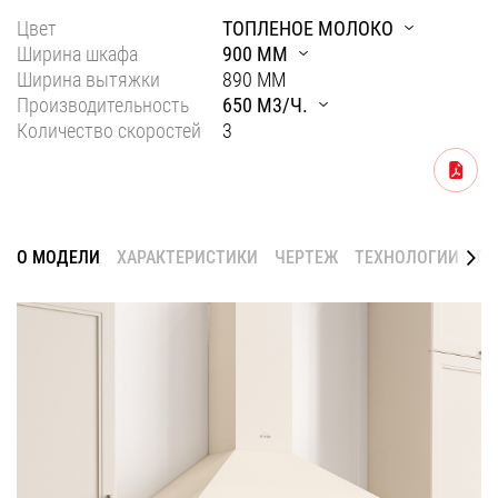
Цвет
ТОПЛЕНОЕ МОЛОКО
Уфа
Ширина шкафа
900 ММ
Воронеж
Ширина вытяжки
890 ММ
Производительность
650 М3/Ч.
Красноярск
Количество скоростей
3
Ростов-на-Дону
Скачать
Омск
Пермь
О МОДЕЛИ
ХАРАКТЕРИСТИКИ
ЧЕРТЕЖ
ТЕХНОЛОГИИ
ГА
Волгоград