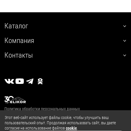
Каталог
наклонные
Компания
встраиваемые
О нас
угловые
Контакты
Покупателям
настенные
+7 (800) 555-12-55
Гарантия
телескопические
пн-пт 09:00–18:00
Сервис
стандартные
г. Калуга, 2й Академический проезд, 13
Где купить
островные
Личный кабинет
классические
Публичная оферта
купольные
Политика обработки персональных данных
полновстраиваемые
© 2004—2026, ООО «Эликор»
Этот веб-сайт использует файлы cookie, чтобы улучшить ваш
т-образные
пользовательский опыт. Продолжая использовать сайт, вы даете
козырьковые
согласие на использование файлов
cookie
.