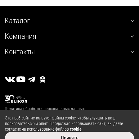
Каталог
наклонные
Компания
встраиваемые
О нас
угловые
Контакты
Покупателям
настенные
+7 (800) 555-12-55
Гарантия
телескопические
пн-пт 09:00–18:00
Сервис
стандартные
г. Калуга, 2й Академический проезд, 13
Где купить
островные
Личный кабинет
классические
Публичная оферта
купольные
Политика обработки персональных данных
полновстраиваемые
© 2004—2026, ООО «Эликор»
Этот веб-сайт использует файлы cookie, чтобы улучшить ваш
т-образные
пользовательский опыт. Продолжая использовать сайт, вы даете
козырьковые
согласие на использование файлов
cookie
.
Сайт разработан в
Принять
аксессуары