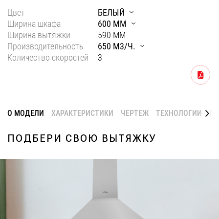
Цвет
БЕЛЫЙ
Уфа
Ширина шкафа
600 ММ
Воронеж
Ширина вытяжки
590 ММ
Производительность
650 М3/Ч.
Красноярск
Количество скоростей
3
Ростов-на-Дону
Скачать
Омск
Пермь
О МОДЕЛИ
ХАРАКТЕРИСТИКИ
ЧЕРТЕЖ
ТЕХНОЛОГИИ
ГА
Волгоград
ПОДБЕРИ СВОЮ ВЫТЯЖКУ