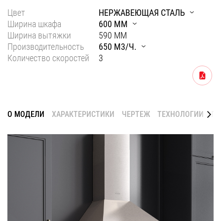
Цвет
НЕРЖАВЕЮЩАЯ СТАЛЬ
Уфа
Ширина шкафа
600 ММ
Воронеж
Ширина вытяжки
590 ММ
Производительность
650 М3/Ч.
Красноярск
Количество скоростей
3
Ростов-на-Дону
Скачать
Омск
Пермь
О МОДЕЛИ
ХАРАКТЕРИСТИКИ
ЧЕРТЕЖ
ТЕХНОЛОГИИ
ГА
Волгоград