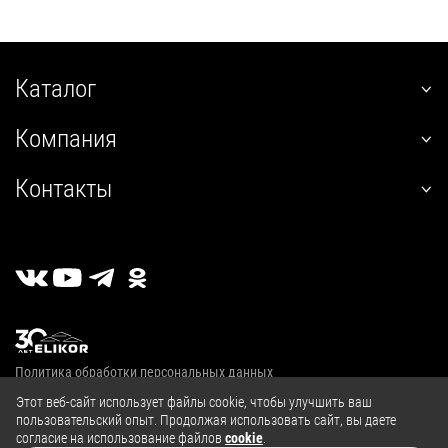
Каталог
наклонные
Компания
встраиваемые
О нас
угловые
Контакты
Покупателям
настенные
+7 (800) 555-12-55
Гарантия
телескопические
пн-пт 09:00–18:00
Сервис
стандартные
г. Калуга, 2й Академический проезд, 13
Где купить
островные
Личный кабинет
классические
Публичная оферта
купольные
Политика обработки персональных данных
полновстраиваемые
© 2004—2026, ООО «Эликор»
Этот веб-сайт использует файлы cookie, чтобы улучшить ваш
т-образные
пользовательский опыт. Продолжая использовать сайт, вы даете
козырьковые
согласие на использование файлов
cookie
.