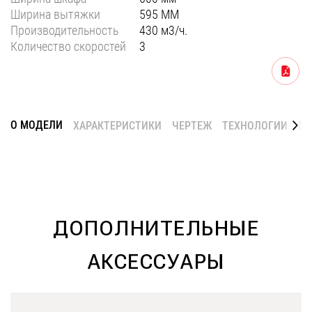
Ширина вытяжки
595 ММ
Уфа
Производительность
430 м3/ч.
Воронеж
Количество скоростей
3
Красноярск
Скачать
Ростов-на-Дону
Омск
О МОДЕЛИ
ХАРАКТЕРИСТИКИ
ЧЕРТЕЖ
ТЕХНОЛОГИИ
ГА
Пермь
Волгоград
ДОПОЛНИТЕЛЬНЫЕ
АКСЕССУАРЫ