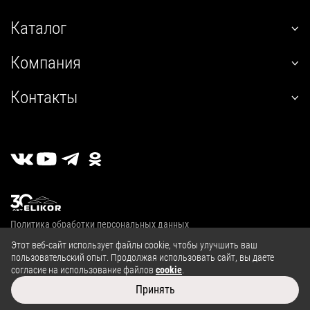
Каталог
наклонные
Компания
встраиваемые
О нас
угловые
Контакты
Покупателям
настенные
+7 (800) 555-12-55
Гарантия
телескопические
пн-пт 09:00–18:00
Сервис
стандартные
г. Калуга, 2й Академический проезд, 13
Где купить
островные
Личный кабинет
классические
Публичная оферта
купольные
Политика обработки персональных данных
полновстраиваемые
© 2004—2026, ООО «Эликор»
Этот веб-сайт использует файлы cookie, чтобы улучшить ваш
т-образные
пользовательский опыт. Продолжая использовать сайт, вы даете
козырьковые
согласие на использование файлов
cookie
.
Сайт разработан в
Принять
аксессуары