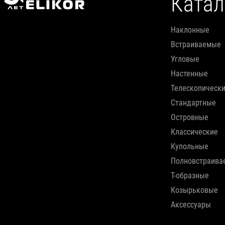
Катал
наклонные
встраиваемые
угловые
настенные
телескопическ
стандартные
островные
классические
купольные
полновстраив
т-образные
козырьковые
аксессуары