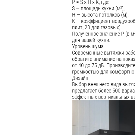
P = S × H × K, где:
S — площадь кухни (м²),
H — высота потолков (м),
K — коэффициент воздухооб
плит, 20 для газовых).
Полученное значение P (в м
для вашей кухни.
Уровень шума
Современные вытяжки работ
обратите внимание на показ
от 40 до 75 дБ. Производите
громкостью для комфортно
Дизайн
Выбор внешнего вида вытяжк
предлагает более 500 вари
эффектных вертикальных вы