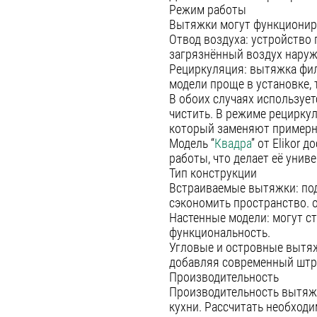
Режим работы
Вытяжки могут функциониро
Отвод воздуха: устройство
загрязнённый воздух наруж
Рециркуляция: вытяжка фил
модели проще в установке, 
В обоих случаях используе
чистить. В режиме рецирку
который заменяют примерно
Модель “
Квадра
” от Elikor 
работы, что делает её уни
Тип конструкции
Встраиваемые вытяжки: под
сэкономить пространство. о
Настенные модели: могут ст
функциональность.
Угловые и островные вытяж
добавляя современный штри
Производительность
Производительность вытяжк
кухни. Рассчитать необход