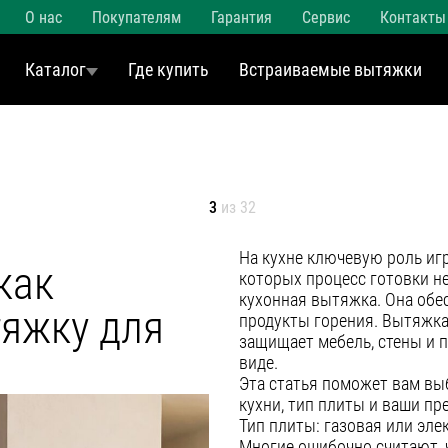
О нас
Покупателям
Гарантия
Сервис
Контакты
Каталог
Где купить
Встраиваемые вытяжки
3
из 32
На кухне ключевую роль игр
как
которых процесс готовки н
кухонная вытяжка. Она обес
яжку для
продукты горения. Вытяжка 
защищает мебель, стены и п
виде.
Эта статья поможет вам вы
кухни, тип плиты и ваши пр
Тип плиты: газовая или эле
Многие ошибочно считают, ч