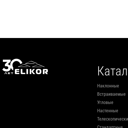
Катал
наклонные
встраиваемые
угловые
настенные
телескопическ
стандартные