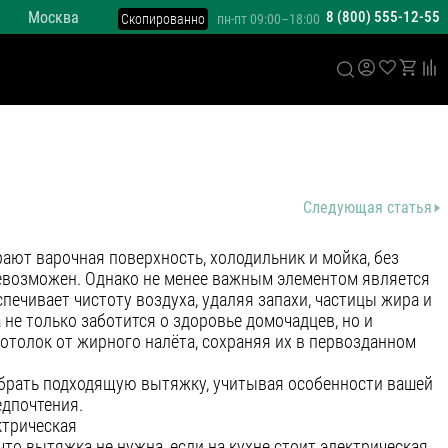
Москва
8 (800) 555-12-55
Скопированно
пн-пт 09:00–18:00
Следующая статья
ают варочная поверхность, холодильник и мойка, без
евозможен. Однако не менее важным элементом является
печивает чистоту воздуха, удаляя запахи, частицы жира и
не только заботится о здоровье домочадцев, но и
отолок от жирного налёта, сохраняя их в первозданном
брать подходящую вытяжку, учитывая особенности вашей
едпочтения.
ктрическая
то вытяжка не нужна, если на кухне стоит электрическая