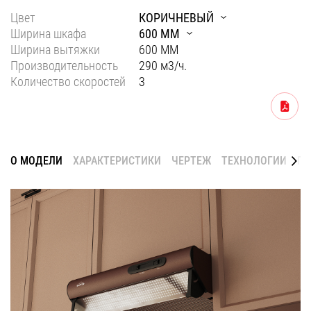
Цвет
КОРИЧНЕВЫЙ
Уфа
Ширина шкафа
600 ММ
Воронеж
Ширина вытяжки
600 ММ
Производительность
290 м3/ч.
Красноярск
Количество скоростей
3
Ростов-на-Дону
Скачать
Омск
Пермь
О МОДЕЛИ
ХАРАКТЕРИСТИКИ
ЧЕРТЕЖ
ТЕХНОЛОГИИ
ГА
Волгоград