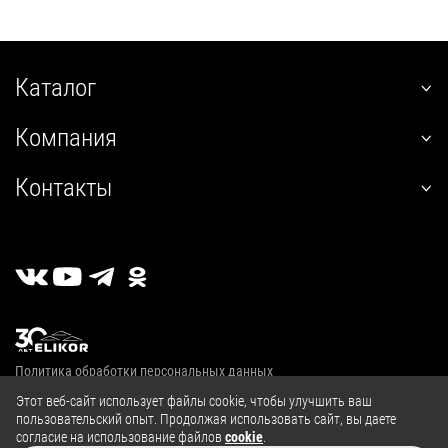
Каталог
наклонные
Компания
встраиваемые
О нас
угловые
Контакты
Покупателям
настенные
+7 (800) 555-12-55
Гарантия
телескопические
пн-пт 09:00–18:00
Сервис
стандартные
г. Калуга, 2й Академический проезд, 13
Где купить
островные
Личный кабинет
классические
Публичная оферта
купольные
Политика обработки персональных данных
полновстраиваемые
© 2004—2026, ООО «Эликор»
Этот веб-сайт использует файлы cookie, чтобы улучшить ваш
т-образные
пользовательский опыт. Продолжая использовать сайт, вы даете
согласие на использование файлов
cookie
.
козырьковые