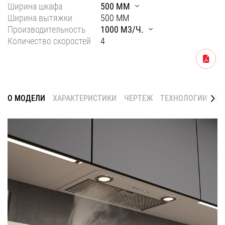
Ширина шкафа
500 ММ
Уфа
Ширина вытяжки
500 ММ
Производительность
1000 М3/Ч.
Воронеж
Количество скоростей
4
Красноярск
Скачать
Ростов-на-Дону
Омск
О МОДЕЛИ
ХАРАКТЕРИСТИКИ
ЧЕРТЕЖ
ТЕХНОЛОГИИ
ГА
Пермь
Волгоград