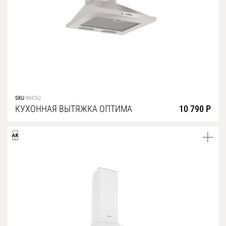
Уфа
Воронеж
Красноярск
Ростов-на-Дону
Омск
SKU
894762
Пермь
КУХОННАЯ ВЫТЯЖКА ОПТИМА
10 790 Р
Волгоград