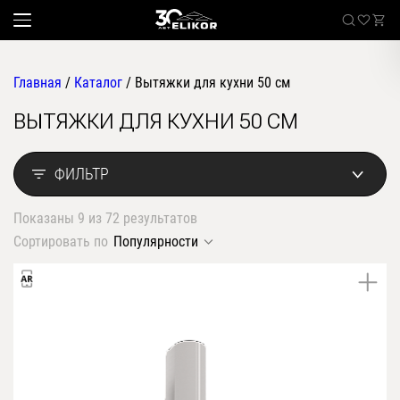
Главная
/
Каталог
/
Вытяжки для кухни 50 см
ВЫТЯЖКИ ДЛЯ КУХНИ 50 СМ
Каталог
наклонные
ФИЛЬТР
Sale
встраиваемые
Показаны 9 из 72 результатов
угловые
Где купить
Сортировать по
Популярности
настенные
Встраиваемые вытяжки
телескопические
стандартные
О компании
островные
классические
Покупателям
купольные