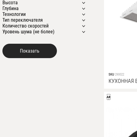
Высота
Хром
500 м3/ч.
20м2
500 мм
420
Глубина
Черный
650 м3/ч.
25м2
520 мм
898
174 мм
Технологии
700 м3/ч.
30м2
600 мм
204 мм
254 мм
Тип переключателя
750 м3/ч.
40м2
700 мм
205 мм
256 мм
Гарантия на кухонную вытяжку
Количество скоростей
1000 м3/ч.
720 мм
220,7 мм
272 мм
Монтаж вровень с кухонным
Кнопочный
Уровень шума (не более)
900 мм
221 мм
282 мм
шкафом
Ползунковый
3
225 мм
282 мм
Низкий уровень шума
Электронный
4
32-57 дБА
237 мм
286 мм
Низковольтная панель управления
4, таймер
32-58 дБА
241 мм
292 мм
Периметральный захват воздуха
34-55 дБА
260 мм
300 мм
Светодиодное освещение
34-55 дБА
291 мм
300-348 мм
Таймер остаточного хода
34-56 дБА
312 мм
348 мм
Технология Скотч-брайт
34-56 дБА
315 мм
34-57 дБА
SKU
290022
319 мм
34-60 дБА
КУХОННАЯ 
340,7 мм
36-56 дБА
341 мм
36-60 дБА
36-60 дБА
36-62 дБА
38-69 дБА
44-62 дБА