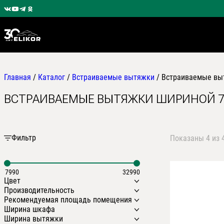
Главная
/
Каталог
/
Встраиваемые вытяжки
/
Встраиваемые вы
ВСТРАИВАЕМЫЕ ВЫТЯЖКИ ШИРИНОЙ 7
Фильтр
Показаны 4 из 
7990
32990
Цвет
Производительность
Бежевый
Рекомендуемая площадь помещения
Белый
400 м3/ч.
Ширина шкафа
Нержавеющая сталь
430 м3/ч.
16м2
Ширина вытяжки
Топленое молоко
450 м3/ч.
20 м2
420 мм