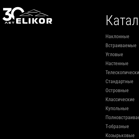
Катал
наклонные
встраиваемые
угловые
настенные
телескопическ
стандартные
островные
классические
купольные
полновстраив
т-образные
козырьковые