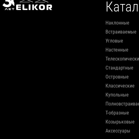
Катал
наклонные
встраиваемые
угловые
настенные
телескопическ
стандартные
островные
классические
купольные
полновстраив
т-образные
козырьковые
аксессуары