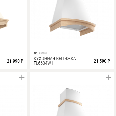
SKU
933981
КУХОННАЯ ВЫТЯЖКА
21 990 Р
21 590 Р
FL6634W1