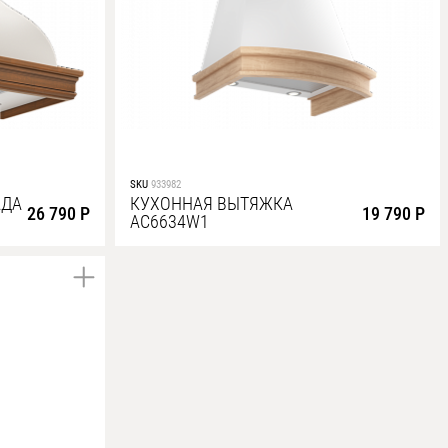
SKU
933982
АДА
КУХОННАЯ ВЫТЯЖКА
26 790 Р
19 790 Р
AC6634W1