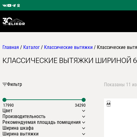
Главная
/
Каталог
/
Классические вытяжки
/
Классические выт
КЛАССИЧЕСКИЕ ВЫТЯЖКИ ШИРИНОЙ 6
Фильтр
Показаны 11 из
17990
34290
Цвет
Производительность
Бежевый
Рекомендуемая площадь помещения
Белый муар
650 м3/ч.
Ширина шкафа
Белый полуматовый
700 м3/ч.
25м2
Ширина вытяжки
1000 м3/ч.
40м2
500 мм