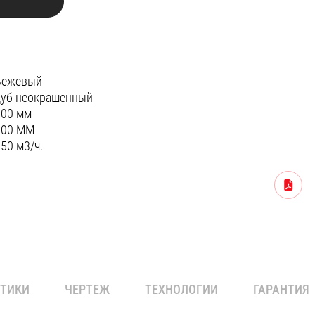
Бежевый
дуб неокрашенный
600 мм
600 ММ
50 м3/ч.
3
Скачать
СТИКИ
ЧЕРТЕЖ
ТЕХНОЛОГИИ
ГАРАНТИЯ