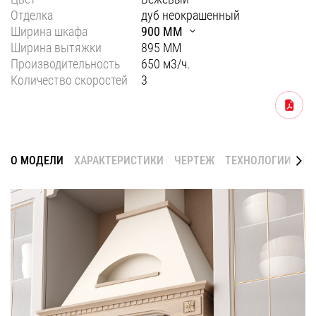
Отделка
дуб неокрашенный
Уфа
Ширина шкафа
900 ММ
Воронеж
Ширина вытяжки
895 ММ
Производительность
650 м3/ч.
Красноярск
Количество скоростей
3
Ростов-на-Дону
Скачать
Омск
Пермь
О МОДЕЛИ
ХАРАКТЕРИСТИКИ
ЧЕРТЕЖ
ТЕХНОЛОГИИ
ГА
Волгоград