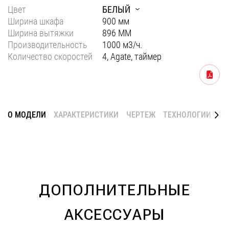
Цвет
БЕЛЫЙ
Уфа
Ширина шкафа
900 мм
Воронеж
Ширина вытяжки
896 ММ
Производительность
1000 м3/ч.
Красноярск
Количество скоростей
4, Agate, таймер
Ростов-на-Дону
Скачать
Омск
Пермь
О МОДЕЛИ
ХАРАКТЕРИСТИКИ
ЧЕРТЕЖ
ТЕХНОЛОГИИ
ГА
Волгоград
ДОПОЛНИТЕЛЬНЫЕ
АКСЕССУАРЫ