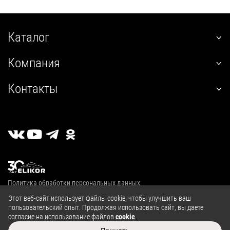
Каталог
наклонные
Компания
встраиваемые
О нас
угловые
Контакты
Покупателям
настенные
+7 (800) 555-12-55
Гарантия
телескопические
пн-пт 09:00–18:00
Сервис
стандартные
г. Калуга, 2й Академический проезд, 13
Где купить
островные
Личный кабинет
классические
Публичная оферта
купольные
Политика обработки персональных данных
полновстраиваемые
© 2004—2026, ООО «Эликор»
Этот веб-сайт использует файлы cookie, чтобы улучшить ваш
т-образные
пользовательский опыт. Продолжая использовать сайт, вы даете
козырьковые
согласие на использование файлов
cookie
.
Сайт разработан в