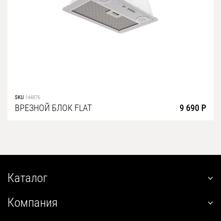
SKU
144876
ВРЕЗНОЙ БЛОК FLAT
9 690 Р
Каталог
наклонные
Компания
встраиваемые
О нас