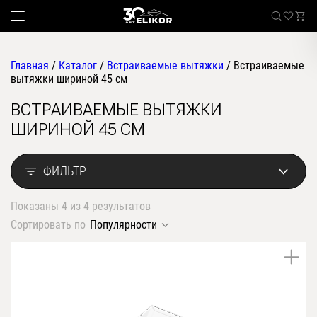
Главная
/
Каталог
/
Встраиваемые вытяжки
/
Встраиваемые
вытяжки шириной 45 см
ВСТРАИВАЕМЫЕ ВЫТЯЖКИ
Каталог
ШИРИНОЙ 45 СМ
наклонные
Sale
встраиваемые
ФИЛЬТР
угловые
Где купить
настенные
Показаны 4 из 4 результатов
Встраиваемые вытяжки
телескопические
Сортировать по
Популярности
стандартные
О компании
островные
классические
Покупателям
купольные