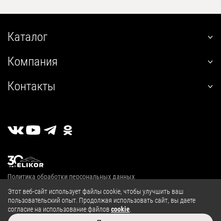
Каталог
наклонные
Компания
встраиваемые
О нас
угловые
Контакты
Покупателям
настенные
+7 (800) 555-12-55
Гарантия
телескопические
пн-пт 09:00–18:00
Сервис
стандартные
г. Калуга, 2й Академический проезд, 13
Где купить
островные
Личный кабинет
классические
Публичная оферта
купольные
Политика обработки персональных данных
полновстраиваемые
© 2004—2026, ООО «Эликор»
Этот веб-сайт использует файлы cookie, чтобы улучшить ваш
т-образные
пользовательский опыт. Продолжая использовать сайт, вы даете
козырьковые
согласие на использование файлов
cookie
.