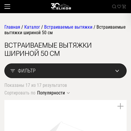
Главная
/
Каталог
/
Встраиваемые вытяжки
/
Встраиваемые
вытяжки шириной 50 см
ВСТРАИВАЕМЫЕ ВЫТЯЖКИ
Каталог
ШИРИНОЙ 50 СМ
наклонные
Sale
встраиваемые
ФИЛЬТР
угловые
Где купить
настенные
Показаны 17 из 17 результатов
Встраиваемые вытяжки
телескопические
Сортировать по
Популярности
стандартные
О компании
островные
классические
Покупателям
купольные