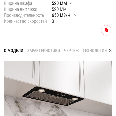
Ширина шкафа
520 ММ
Уфа
Ширина вытяжки
520 ММ
Производительность
650 М3/Ч.
Воронеж
Количество скоростей
3
Красноярск
Скачать
Ростов-на-Дону
Омск
О МОДЕЛИ
ХАРАКТЕРИСТИКИ
ЧЕРТЕЖ
ТЕХНОЛОГИИ
ГА
Пермь
Волгоград