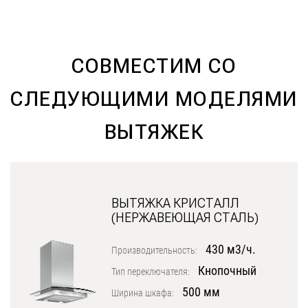
Уфа
Воронеж
СОВМЕСТИМ СО
Красноярск
Ростов-на-Дону
СЛЕДУЮЩИМИ МОДЕЛЯМИ
Омск
ВЫТЯЖЕК
Пермь
Волгоград
ВЫТЯЖКА КРИСТАЛЛ
(НЕРЖАВЕЮЩАЯ СТАЛЬ)
430 м3/ч.
Производительность:
Кнопочный
Тип переключателя:
500 мм
Ширина шкафа: