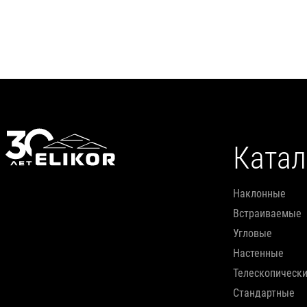
Подробнее
Катал
наклонные
встраиваемые
угловые
настенные
телескопическ
стандартные