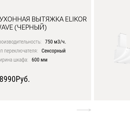
УХОННАЯ ВЫТЯЖКА ELIKOR
AVE (ЧЕРНЫЙ)
роизводительность:
750 м3/ч.
п переключателя:
Сенсорный
ирина шкафа:
600 мм
8990Руб.