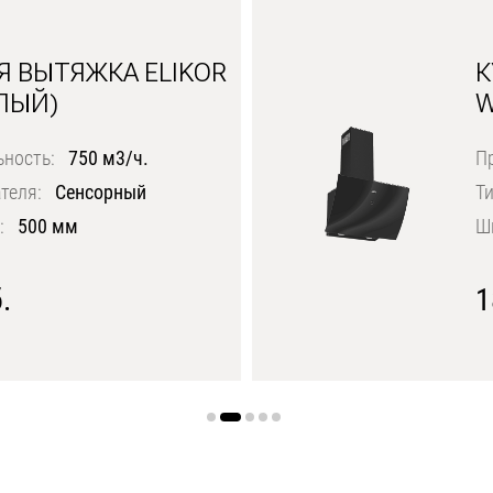
Я ВЫТЯЖКА ELIKOR
К
ЛЫЙ)
W
ьность:
750 м3/ч.
П
теля:
Сенсорный
Ти
:
500 мм
Ш
.
1